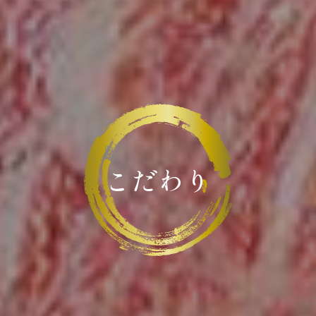
こ
だ
わ
り